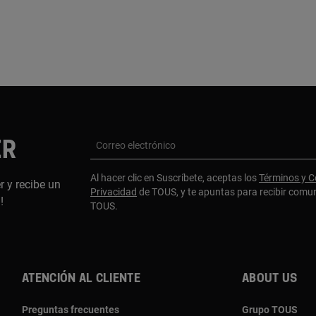
ER
Correo electrónico
Al hacer clic en Suscríbete, aceptas los
Términos y C
r y recibe un
Privacidad
de TOUS, y te apuntas para recibir comu
a!
TOUS.
Atención al cliente
About us
Preguntas frecuentes
Grupo TOUS