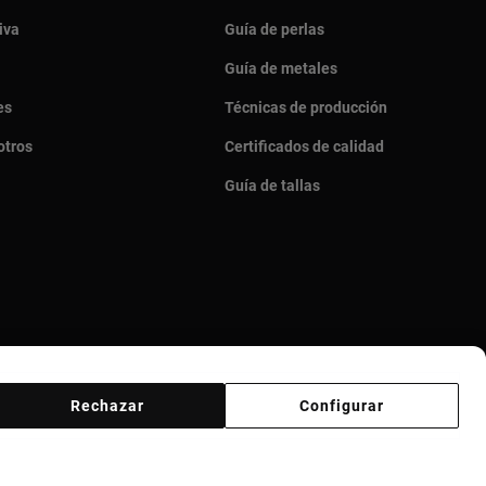
iva
Guía de perlas
Guía de metales
es
Técnicas de producción
otros
Certificados de calidad
Guía de tallas
Rechazar
Configurar
veedores
Canal ético
Responsible Jewelry Council