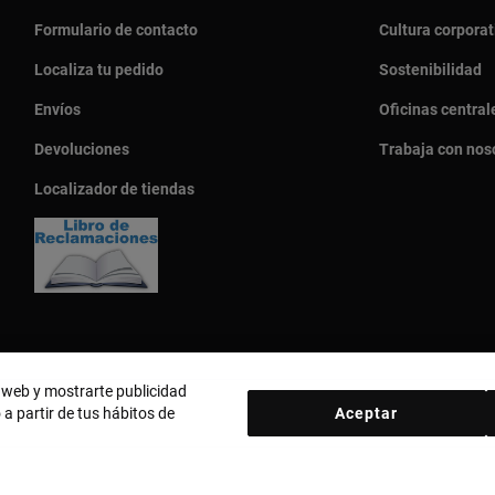
Formulario de contacto
Cultura corporat
Localiza tu pedido
Sostenibilidad
Envíos
Oficinas central
Devoluciones
Trabaja con nos
Localizador de tiendas
o web y mostrarte publicidad
 a partir de tus hábitos de
Aceptar
País y moneda:
Perú / Peruvian Sol
d
Política de cookies
Aviso legal
Código ético
Código ético Pro