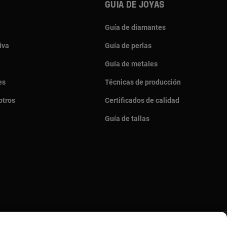
Guia de joyas
Guía de diamantes
iva
Guía de perlas
Guía de metales
es
Técnicas de producción
otros
Certificados de calidad
Guía de tallas