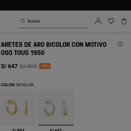
ARETES DE ARO BICOLOR CON MOTIVO
OSO TOUS 1950
Price reduced from
to
S/ 647
S/ 809
-20%
COLOR:
BICOLOR
seleccionado
S/ 863
S/ 647