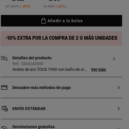
Price reduced from
to
Price reduced from
to
S/ 1,079
-20%
S/ 809
-20%
Añadir a la bolsa
-10% extra por la compra de 2 o más unidades
Detalles del producto
Ref. 1004242600
Aretes de aro TOUS 1950 con baño de oro
Ver más
18 kt sobre plata y plata de primera ley
con motivo interior en forma de oso.
Tamaño pendiente: 22,74 mm. Cierre
Descubre más métodos de pago
presión. Pieza fabricada con plata de
primera ley con baño de oro de 18 a 23 kt
y 3 micras de espesor. Esta calidad
ENVÍO ESTÁNDAR
garantiza una mayor durabilidad de la
joya.
Devoluciones gratuitas