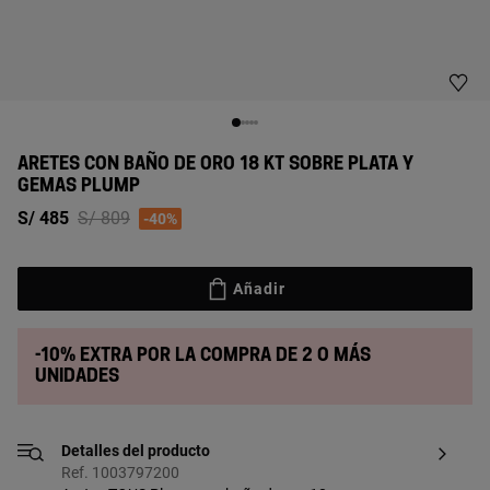
ARETES CON BAÑO DE ORO 18 KT SOBRE PLATA Y
GEMAS PLUMP
Price reduced from
to
S/ 485
S/ 809
-40%
Añadir
-10% extra por la compra de 2 o más
unidades
Detalles del producto
Ref. 1003797200