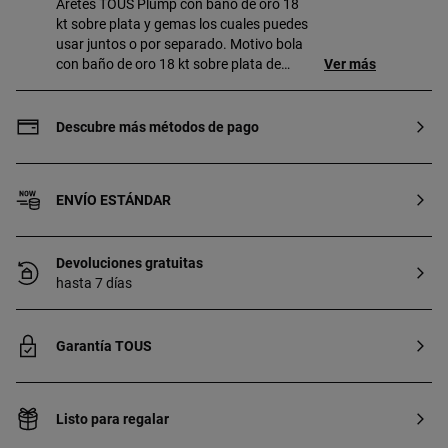
Aretes TOUS Plump con baño de oro 18
kt sobre plata y gemas los cuales puedes
usar juntos o por separado. Motivo bola
con baño de oro 18 kt sobre plata de
Ver más
diámetro 8 mm y grabado oso de 3 mm.
En la parte extraíble del arete, amatista y
labradorita de diámetro 6-6,5 mm.
Descubre más métodos de pago
Longitud total arete: 20 mm. Cierre
presión. Nota: Solo la bola con baño de
oro 18 kt sobre plata tiene perno.
ENVÍO ESTÁNDAR
Devoluciones gratuitas
hasta 7 días
Garantía TOUS
Listo para regalar