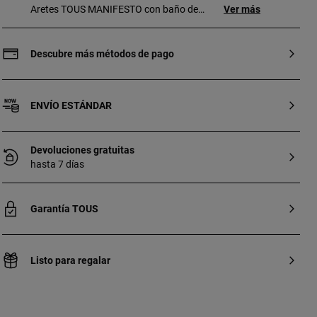
Aretes TOUS MANIFESTO con baño de
Ver más
oro 18 kt sobre plata. Tamaño arete: 17
mm. Cierre presión. Pieza fabricada con
plata de primera ley con baño de oro de
Descubre más métodos de pago
18 a 23 kt y 3 micras de espesor. Esta
calidad garantiza una mayor durabilidad
de la joya.
ENVÍO ESTÁNDAR
Devoluciones gratuitas
hasta 7 días
Garantía TOUS
Listo para regalar