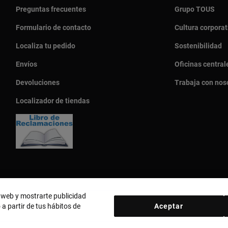
Preguntas frecuentes
Grupo TOUS
Formulario de contacto
Cultura corporat
Localiza tu pedido
Sostenibilidad
Envíos
Oficinas central
Devoluciones
Trabaja con nos
Localizador de tiendas
o web y mostrarte publicidad
 a partir de tus hábitos de
Aceptar
País y moneda:
Perú / Peruvian Sol