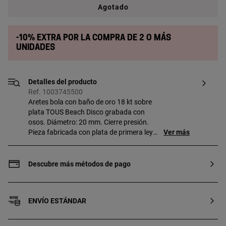
Agotado
-10% extra por la compra de 2 o más
unidades
Detalles del producto
Ref. 1003745500
Aretes bola con baño de oro 18 kt sobre
plata TOUS Beach Disco grabada con
osos. Diámetro: 20 mm. Cierre presión.
Pieza fabricada con plata de primera ley
Ver más
con baño de oro de 18 a 23 kt y 3 micras
de espesor. Esta calidad garantiza una
mayor durabilidad de la joya.
Descubre más métodos de pago
ENVÍO ESTÁNDAR