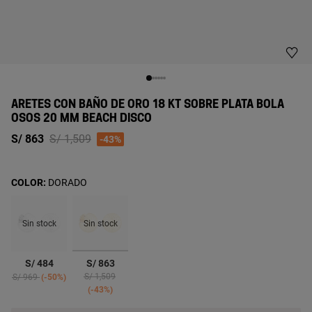
ARETES CON BAÑO DE ORO 18 KT SOBRE PLATA BOLA
OSOS 20 MM BEACH DISCO
Price reduced from
to
S/ 863
S/ 1,509
-43%
COLOR:
DORADO
Sin stock
Sin stock
seleccionado
S/ 484
S/ 863
Price reduced from
to
Price reduced from
to
S/ 1,509
S/ 969
-50%
-43%