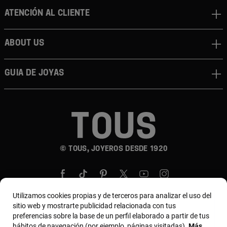
Atención al cliente
About us
Guia de joyas
© TOUS, JOYEROS DESDE 1920
Utilizamos cookies propias y de terceros para analizar el uso del
sitio web y mostrarte publicidad relacionada con tus
preferencias sobre la base de un perfil elaborado a partir de tus
País y moneda:
Perú / Peruvian Sol
hábitos de navegación (por ejemplo, páginas visitadas).
Más