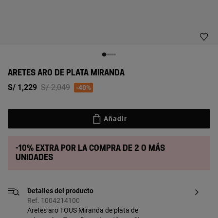
ARETES ARO DE PLATA MIRANDA
Price reduced from
to
S/ 1,229
S/ 2,049
-40%
Añadir
-10% extra por la compra de 2 o más
unidades
Detalles del producto
Ref. 1004214100
Aretes aro TOUS Miranda de plata de