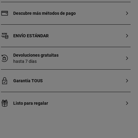
ley y citrino talla cojín modificado. La
gema está engastada con garras en
forma de oso Bold Bear. Tamaño gema:
Descubre más métodos de pago
15 mm. Tamaño oso: 3,8 mm. Alto motivo:
10,1 mm.
ENVÍO ESTÁNDAR
Devoluciones gratuitas
hasta 7 días
Garantía TOUS
Listo para regalar