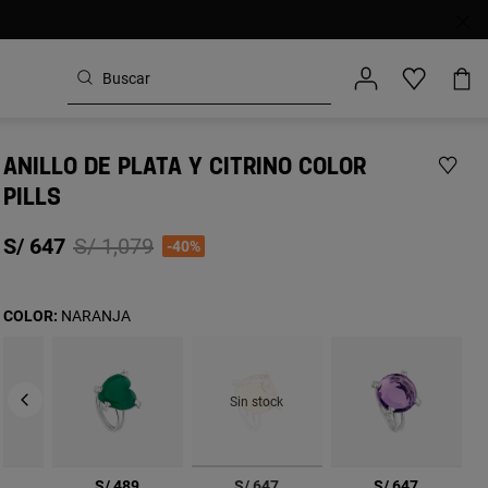
ANILLO DE PLATA Y CITRINO COLOR
PILLS
Price reduced from
to
S/ 647
S/ 1,079
-40%
COLOR:
NARANJA
Sin stock
seleccionado
9
S/ 489
S/ 647
S/ 647