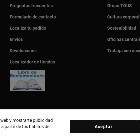
Preguntas frecuentes
Grupo TOUS
Formulario de contacto
Cultura corporat
Localiza tu pedido
Sostenibilidad
Envíos
Oficinas central
Devoluciones
Trabaja con nos
Localizador de tiendas
o web y mostrarte publicidad
 a partir de tus hábitos de
Aceptar
País y moneda:
Perú / Peruvian Sol