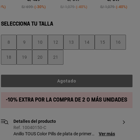
ced from
Price reduced from
to
Price reduced from
to
Price reduced from
to
50%
S/ 699
-30%
S/ 1,079
-40%
S/ 1,079
-40%
SELECCIONA TU TALLA
8
9
10
12
13
14
15
16
18
19
20
21
Agotado
-10% extra por la compra de 2 o más unidades
Detalles del producto
Ref. 10040150-C
Anillo TOUS Color Pills de plata de primera
Ver más