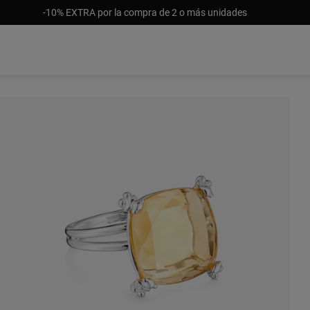
-10% EXTRA por la compra de 2 o más unidades
S/ 34