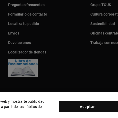
Preguntas frecuentes
Grupo TOUS
Formulario de contacto
Cultura corporat
Localiza tu pedido
Sostenibilidad
Envíos
Oficinas central
Devoluciones
Trabaja con nos
Localizador de tiendas
o web y mostrarte publicidad
 a partir de tus hábitos de
Aceptar
País y moneda:
Perú / Peruvian Sol