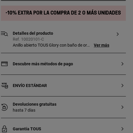
-10% extra por la compra de 2 o más unidades
Detalles del producto
Ref. 10020101-C
Anillo abierto TOUS Glory con baño de oro
Ver más
18 kt sobre plata con ónix y perla.
Tamaño de los motivos: 0,4 cm. Plata de
primera ley recubierta de oro de 18kt con
Descubre más métodos de pago
un espesor de 3 a 5 micras y sin ningún
otro metal entre ambos.
ENVÍO ESTÁNDAR
Devoluciones gratuitas
hasta 7 días
Garantía TOUS