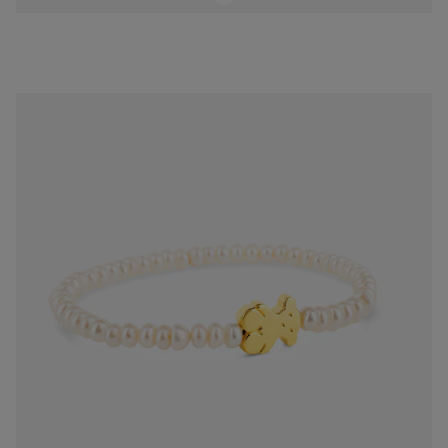
Pulsera Oso Sweet Dolls de Oro y perlas
$8,500.00