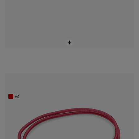
Pulsera elástica roja con corazón con baño de oro 18 kt sobre plata Sweet Dolls
$1,600.00
+4