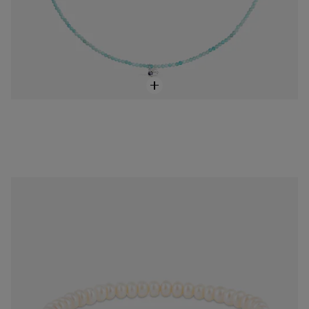
Pulsera Sweet Dolls oso de perlas y plata
$2,500.00