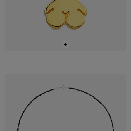
Collar de plata con ónix y motivo oso Bold Bear
$1,800.00