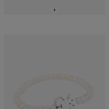
Pulsera Sweet Dolls oso de perlas y plata
$2,750.00