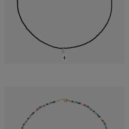
Cadena TOUS Good Vibes con baño de oro 18 kt sobre plata y gemas
$2,750.00