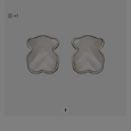
Aretes TOUS Color de Plata
$2,250.00
+1