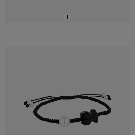
Pulsera Tibet de Cordón en color negro con Ónix y Perla
$1,400.00