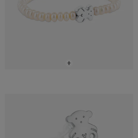
Chupetero Sweet Dolls oso pequeño de Plata
$2,750.00