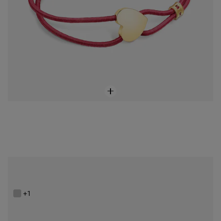
Aretes TOUS Bear de Plata
$1,600.00
+1