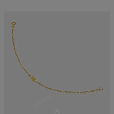
Pulsera Sweet Dolls de Oro
$12,500.00