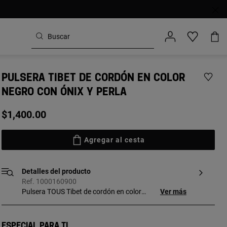
PULSERA TIBET DE CORDÓN EN COLOR
NEGRO CON ÓNIX Y PERLA
$1,400.00
Agregar al cesta
Detalles del producto
Ref. 1000160900
Pulsera TOUS Tibet de cordón en color
Ver más
negro con ónix y perla cultivada de agua
dulce de 1,05 cm. Oso: 1,3 cm.
Especial para ti