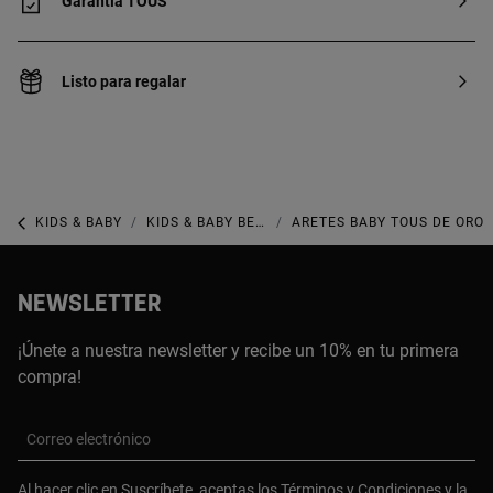
Garantía TOUS
Listo para regalar
KIDS & BABY
KIDS & BABY BEBÉ
ARETES BABY TOUS DE ORO
NEWSLETTER
¡Únete a nuestra newsletter y recibe un 10% en tu primera
compra!
Correo electrónico
Al hacer clic en Suscríbete, aceptas los
Términos y Condiciones
y la