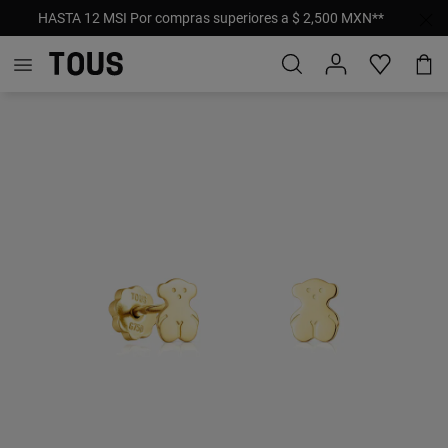
HASTA 12 MSI Por compras superiores a $ 2,500 MXN**