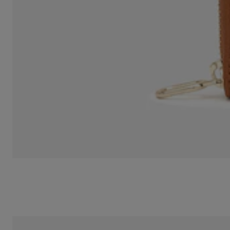
Monedero grande biege y arena Audree Saffiano