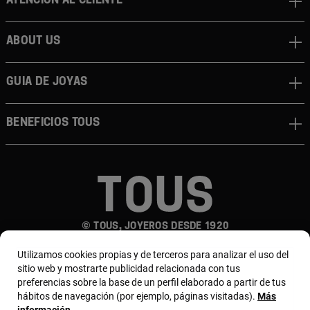
Atención al cliente
About us
Guia de joyas
Beneficios TOUS
© TOUS, JOYEROS DESDE 1920
Utilizamos cookies propias y de terceros para analizar el uso del
sitio web y mostrarte publicidad relacionada con tus
preferencias sobre la base de un perfil elaborado a partir de tus
hábitos de navegación (por ejemplo, páginas visitadas).
Más