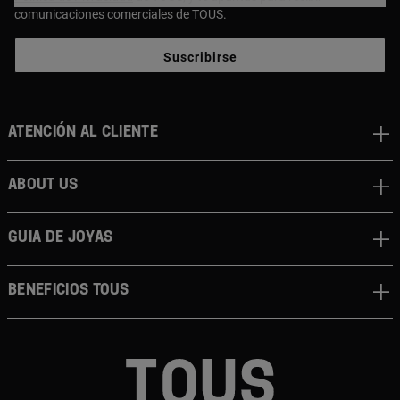
comunicaciones comerciales de TOUS.
Suscribirse
Atención al cliente
About us
Guia de joyas
Beneficios TOUS