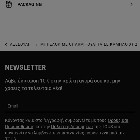
PACKAGING
ΑΞΕΣΟΥΆΡ
ΜΠΡΕΛΌΚ ΚΑΙ ΦΥΛΑΧΤΆ ΓΙΑ ΤΣΆΝΤΕΣ
ΜΠΡΕΛΌΚ ΜΕ CHARM ΤΟΥΛΊΠΑ ΣΕ ΚΑΜΗΛΌ ΧΡΏΜ
NEWSLETTER
Λάβε έκπτωση 10% στην πρώτη αγορά σου και μην
χάσεις τα τελευταία νέα!
Email
Κάνοντας κλικ στο "Εγγραφή", συμφωνείτε με τους
Όρους και
Προϋποθέσεις
και την
Πολιτική Απορρήτου
της TOUS και
συναινείτε να λαμβάνετε επικοινωνίες μάρκετινγκ από την
TOUS.