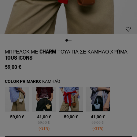
ΜΠΡΕΛΌΚ ΜΕ CHARM ΤΟΥΛΊΠΑ ΣΕ ΚΑΜΗΛΌ ΧΡΏΜΑ
TOUS ICONS
59,00 €
COLOR PRIMARIO:
ΚΑΜΗΛΌ
επιλεγμένα
59,00 €
41,00 €
59,00 €
41,00 €
Price reduced from
to
Price reduced from
to
59,00 €
59,00 €
-31%
-31%