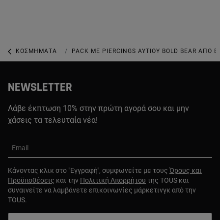
ΚΟΣΜΉΜΑΤΑ
ΕΠΙΣΜΑΛΤΩΜΈΝΑ ΚΟΣΜΉΜΑΤΑ
PACK ΜΕ PIERCINGS ΑΥΤΙΟΎ BOLD BEAR ΑΠΌ 
NEWSLETTER
Λάβε έκπτωση 10% στην πρώτη αγορά σου και μην
χάσεις τα τελευταία νέα!
Email
Κάνοντας κλικ στο "Εγγραφή", συμφωνείτε με τους
Όρους και
Προϋποθέσεις
και την
Πολιτική Απορρήτου
της TOUS και
συναινείτε να λαμβάνετε επικοινωνίες μάρκετινγκ από την
TOUS.