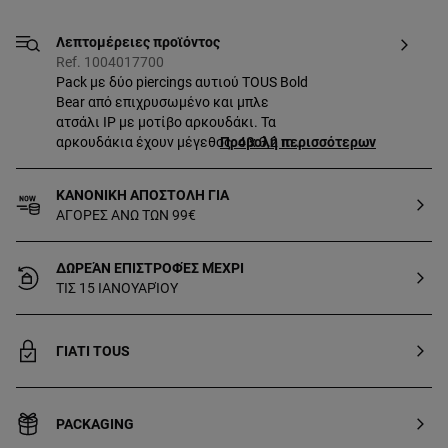
Λεπτομέρειες προϊόντος
Ref. 1004017700
Pack με δύο piercings αυτιού TOUS Bold
Bear από επιχρυσωμένο και μπλε
ατσάλι IP με μοτίβο αρκουδάκι. Τα
αρκουδάκια έχουν μέγεθος: 4 x 3,2 mm.
Προβολή περισσότερων
Μήκος μπάρας: 6 mm. Βιδωτό
κούμπωμα.
ΚΑΝΟΝΙΚΗ ΑΠΟΣΤΟΛΗ ΓΙΑ
ΑΓΟΡΕΣ ΑΝΩ ΤΩΝ 99€
ΔΩΡΕΆΝ ΕΠΙΣΤΡΟΦΈΣ ΜΈΧΡΙ
ΤΙΣ 15 ΙΑΝΟΥΑΡΊΟΥ
ΓΙΑΤΙ TOUS
PACKAGING