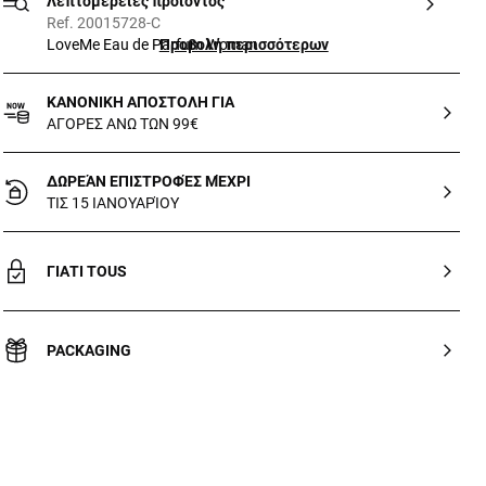
Λεπτομέρειες προϊόντος
Ref. 20015728-C
Προβολή περισσότερων
LoveMe Eau de Parfum Woman
ΚΑΝΟΝΙΚΗ ΑΠΟΣΤΟΛΗ ΓΙΑ
ΑΓΟΡΕΣ ΑΝΩ ΤΩΝ 99€
ΔΩΡΕΆΝ ΕΠΙΣΤΡΟΦΈΣ ΜΈΧΡΙ
ΤΙΣ 15 ΙΑΝΟΥΑΡΊΟΥ
ΓΙΑΤΙ TOUS
PACKAGING