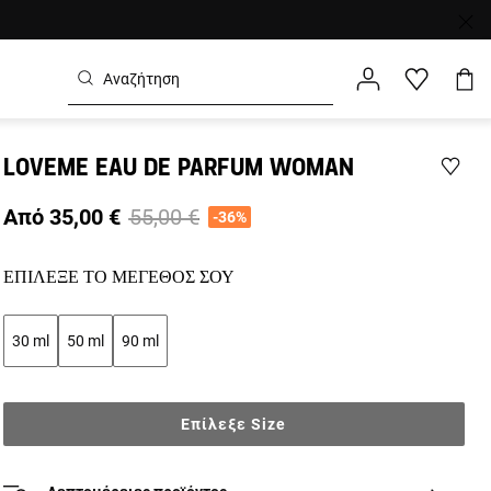
LOVEME EAU DE PARFUM WOMAN
Price reduced from
to
Από 35,00 €
55,00 €
-36%
ΕΠΊΛΕΞΕ ΤΟ ΜΈΓΕΘΌΣ ΣΟΥ
30 ml
50 ml
90 ml
Επίλεξε Size