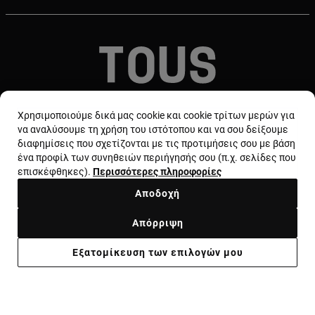
© TOUS, JEWELERS SINCE 1920
Χρησιμοποιούμε δικά μας cookie και cookie τρίτων μερών για
να αναλύσουμε τη χρήση του ιστότοπου και να σου δείξουμε
διαφημίσεις που σχετίζονται με τις προτιμήσεις σου με βάση
ένα προφίλ των συνηθειών περιήγησής σου (π.χ. σελίδες που
επισκέφθηκες).
Περισσότερες πληροφορίες
Αποδοχή
Χώρα και νόμισμα:
Greece / Euro
Απόρριψη
Όροι και προϋποθέσεις
Χρήση και πολιτική απορρήτου
Εξατομίκευση των επιλογών μου
Πολιτική cookie
Νομική ειδοποίηση
Ηθικός κώδικας
Supplier ethical code
Ethical channel