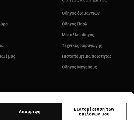
Οδηγός κοσμήματος
Οδηγός διαμαντιών
ούρα
Οδηγός Περλ
Μέταλλα οδηγός
ία
Τεχνικες παραγωγης
μαζί μας
Πιστοποιητικα ποιοτητας
Οδηγος Μεγεθους
Εξατομίκευση των
Απόρριψη
επιλογών μου