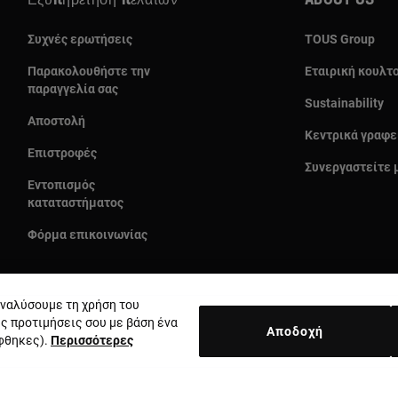
Εξυπηρέτηση πελατών
About us
Συχνές ερωτήσεις
TOUS Group
Παρακολουθήστε την
Εταιρική κουλτ
παραγγελία σας
Sustainability
Αποστολή
Κεντρικά γραφε
Επιστροφές
Συνεργαστείτε 
Εντοπισμός
καταταστήματος
Φόρμα επικοινωνίας
 αναλύσουμε τη χρήση του
ις προτιμήσεις σου με βάση ένα
Αποδοχή
έφθηκες).
Περισσότερες
Χώρα και νόμισμα:
Greece / Euro