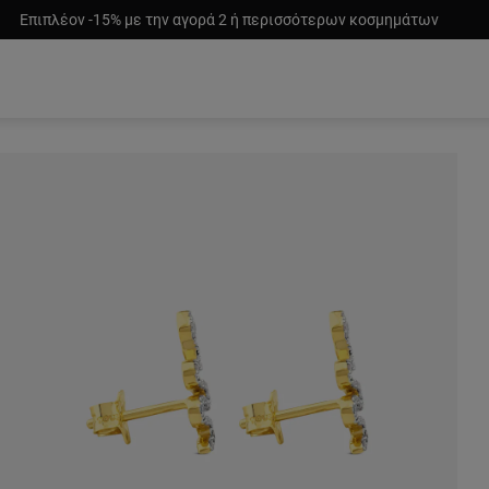
Επιπλέον -15% με την αγορά 2 ή περισσότερων κοσμημάτων