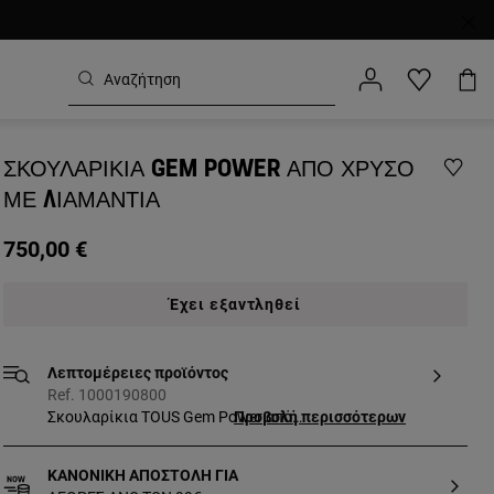
ΣΚΟΥΛΑΡΊΚΙΑ GEM POWER ΑΠΌ ΧΡΥΣΌ
ΜΕ ΔΙΑΜΆΝΤΙΑ
750,00 €
Έχει εξαντληθεί
Λεπτομέρειες προϊόντος
Ref. 1000190800
Σκουλαρίκια TOUS Gem Power από
Προβολή περισσότερων
κίτρινο χρυσό 18 καρατίων με
διαμάντια. Συνολικό βάρος: 0,14 ct. Με
ΚΑΝΟΝΙΚΗ ΑΠΟΣΤΟΛΗ ΓΙΑ
κούμπωμα push back. Μέγεθος: 1,39 cm.