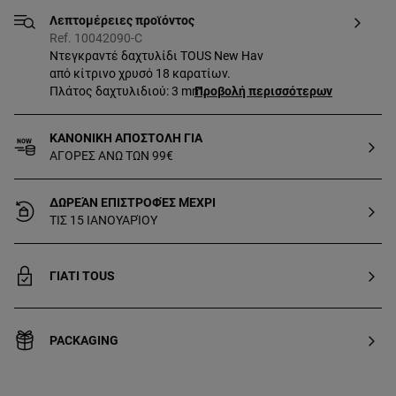
Λεπτομέρειες προϊόντος
Ref. 10042090-C
Ντεγκραντέ δαχτυλίδι TOUS New Hav
από κίτρινο χρυσό 18 καρατίων.
Πλάτος δαχτυλιδιού: 3 mm.
Προβολή περισσότερων
ΚΑΝΟΝΙΚΗ ΑΠΟΣΤΟΛΗ ΓΙΑ
ΑΓΟΡΕΣ ΑΝΩ ΤΩΝ 99€
ΔΩΡΕΆΝ ΕΠΙΣΤΡΟΦΈΣ ΜΈΧΡΙ
ΤΙΣ 15 ΙΑΝΟΥΑΡΊΟΥ
ΓΙΑΤΙ TOUS
PACKAGING