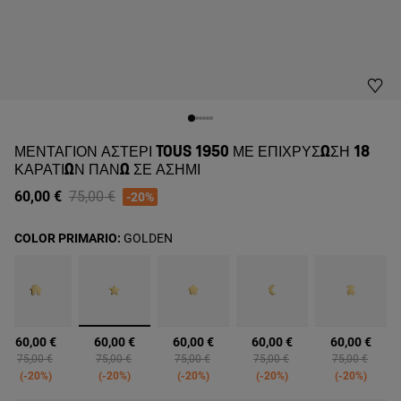
ΜΕΝΤΑΓΙΌΝ ΑΣΤΈΡΙ TOUS 1950 ΜΕ ΕΠΙΧΡΎΣΩΣΗ 18
ΚΑΡΑΤΊΩΝ ΠΆΝΩ ΣΕ ΑΣΉΜΙ
Price reduced from
to
60,00 €
75,00 €
-20%
COLOR PRIMARIO:
GOLDEN
επιλεγμένα
60,00 €
60,00 €
60,00 €
60,00 €
60,00 €
Price reduced from
to
Price reduced from
to
Price reduced from
to
Price reduced from
to
Price reduced
to
75,00 €
75,00 €
75,00 €
75,00 €
75,00 €
-20%
-20%
-20%
-20%
-20%