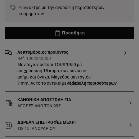
-15% έξτρα με την αγορά 2 ή περισσότερων
κοσμημάτων
Προσθήκη
Λεπτομέρειες προϊόντος
Ref. 1004242200
Μενταγιόν αστέρι TOUS 1950 με
επιχρύσωση 18 καρατίων πάνω σε
ασήμι και όνυχα. Μέγεθος μενταγιόν:
7 mm. Αυτό το αντικείμενο δεν
Προβολή περισσότερων
περιλαμβάνει την αλυσίδα. Κομμάτι
φτιαγμένο από ασήμι πρώτου βαθμού
ΚΑΝΟΝΙΚΗ ΑΠΟΣΤΟΛΗ ΓΙΑ
καθαρότητας με επιχρύσωση από 18
ΑΓΟΡΕΣ ΑΝΩ ΤΩΝ 99€
έως 23 καράτια και με πάχος 3
μικρόμετρων. Αυτή η ποιότητα
εγγυάται τη μεγαλύτερη
ΔΩΡΕΆΝ ΕΠΙΣΤΡΟΦΈΣ ΜΈΧΡΙ
ανθεκτικότητα του κοσμήματος.
ΤΙΣ 15 ΙΑΝΟΥΑΡΊΟΥ