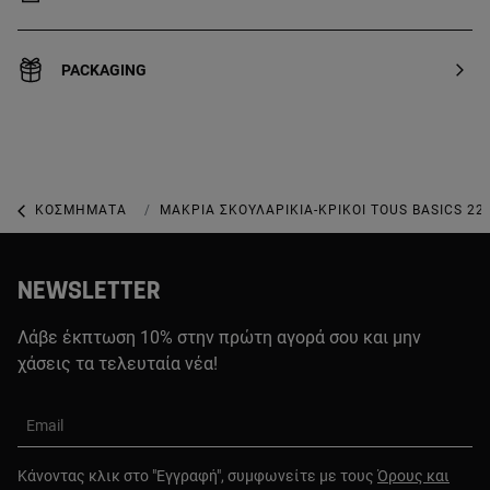
PACKAGING
ΚΟΣΜΉΜΑΤΑ
ΚΟΣΜΉΜΑΤΑ ΑΠΌ ΑΣΉΜΙ ΠΡΏΤΟΥ ΒΑΘΜΟΎ ΚΑ
ΜΑΚΡΙΆ ΣΚΟΥΛΑΡΊΚΙΑ-ΚΡΊΚΟΙ TOUS BASICS 2
NEWSLETTER
Λάβε έκπτωση 10% στην πρώτη αγορά σου και μην
χάσεις τα τελευταία νέα!
Email
Κάνοντας κλικ στο "Εγγραφή", συμφωνείτε με τους
Όρους και