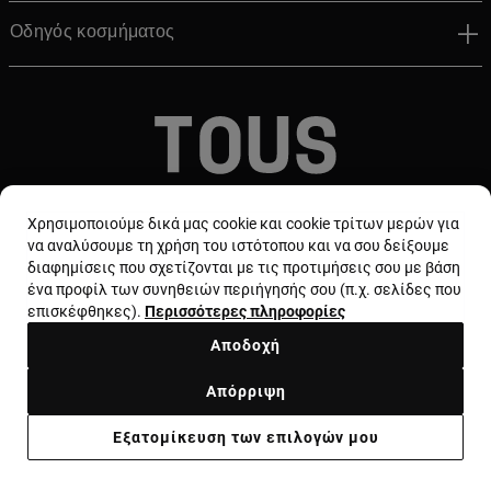
Οδηγός κοσμήματος
© TOUS, JEWELERS SINCE 1920
Χρησιμοποιούμε δικά μας cookie και cookie τρίτων μερών για
να αναλύσουμε τη χρήση του ιστότοπου και να σου δείξουμε
διαφημίσεις που σχετίζονται με τις προτιμήσεις σου με βάση
ένα προφίλ των συνηθειών περιήγησής σου (π.χ. σελίδες που
επισκέφθηκες).
Περισσότερες πληροφορίες
Αποδοχή
Χώρα και νόμισμα:
Greece / Euro
Απόρριψη
Όροι και προϋποθέσεις
Χρήση και πολιτική απορρήτου
Εξατομίκευση των επιλογών μου
Πολιτική cookie
Νομική ειδοποίηση
Ηθικός κώδικας