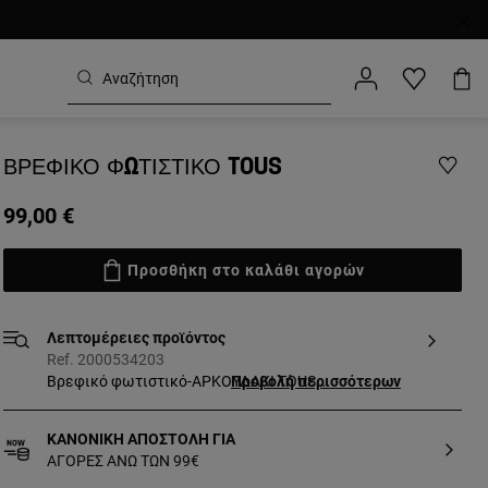
ΒΡΕΦΙΚΌ ΦΩΤΙΣΤΙΚΌ TOUS
99,00 €
Προσθήκη στο καλάθι αγορών
Λεπτομέρειες προϊόντος
Ref. 2000534203
Βρεφικό φωτιστικό-ΑΡΚΟΥΔΑΚΙ TOUS
Προβολή περισσότερων
με εσωτερικό φωτισμό led. Διαθέτει
τηλεχειριστήριο για την αλλαγή των
ΚΑΝΟΝΙΚΗ ΑΠΟΣΤΟΛΗ ΓΙΑ
χρωμάτων και του ρυθμού εναλλαγής
ΑΓΟΡΕΣ ΑΝΩ ΤΩΝ 99€
των φώτων. Επαναφορτιζόμενη