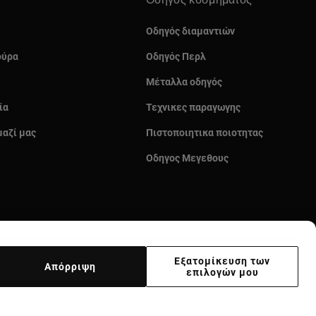
Οδηγός κοσμήματος
Οδηγός διαμαντιών
ούρα
Οδηγός Περλ
Μέταλλα οδηγός
ία
Τεχνικες παραγωγης
μαζί μας
Πιστοποιητικα ποιοτητας
Οδηγος Μεγεθους
Εξατομίκευση των
Απόρριψη
επιλογών μου