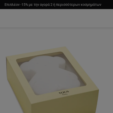
Επιπλέον -15% με την αγορά 2 ή περισσότερων κοσμημάτων