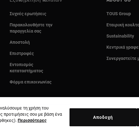
Εξυπηρέτηση πελατών
About us
Συχνές ερωτήσεις
TOUS Group
Παρακολουθήστε την
Εταιρική κουλτ
παραγγελία σας
Sustainability
Αποστολή
Κεντρικά γραφε
Επιστροφές
Συνεργαστείτε 
Εντοπισμός
καταταστήματος
Φόρμα επικοινωνίας
 αναλύσουμε τη χρήση του
ις προτιμήσεις σου με βάση ένα
Αποδοχή
έφθηκες).
Περισσότερες
Χώρα και νόμισμα:
Greece / Euro