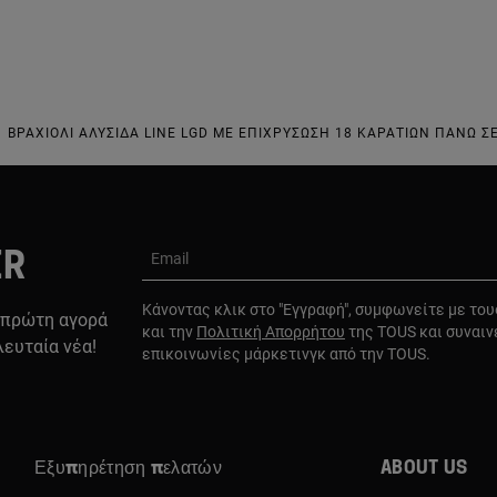
ΒΡΑΧΙΌΛΙ ΑΛΥΣΊΔΑ LINE LGD ΜΕ ΕΠΙΧΡΎΣΩΣΗ 18 ΚΑΡΑΤΊΩΝ ΠΆΝΩ 
ER
Email
Κάνοντας κλικ στο "Εγγραφή", συμφωνείτε με το
 πρώτη αγορά
και την
Πολιτική Απορρήτου
της TOUS και συναιν
λευταία νέα!
επικοινωνίες μάρκετινγκ από την TOUS.
Εξυπηρέτηση πελατών
About us