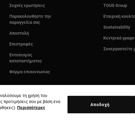
Συχνές ερωτήσεις
TOUS Group
Παρακολουθήστε την
Εταιρική κουλτ
παραγγελία σας
Sustainability
Αποστολή
Κεντρικά γραφε
Επιστροφές
Συνεργαστείτε 
Εντοπισμός
καταταστήματος
Φόρμα επικοινωνίας
 αναλύσουμε τη χρήση του
ις προτιμήσεις σου με βάση ένα
Αποδοχή
έφθηκες).
Περισσότερες
Χώρα και νόμισμα:
Greece / Euro
κή απορρήτου
Πολιτική cookie
Νομική ειδοποίηση
Ηθικός κώδι