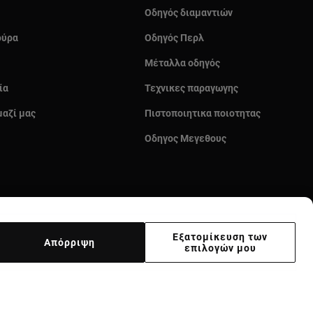
Οδηγός διαμαντιών
ούρα
Οδηγός Περλ
Μέταλλα οδηγός
ία
Τεχνικες παραγωγης
μαζί μας
Πιστοποιητικα ποιοτητας
Οδηγος Μεγεθους
Εξατομίκευση των
Απόρριψη
επιλογών μου
κας
Supplier ethical code
Ethical channel