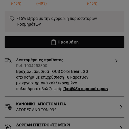
-40%
-40%
-40%
-15% έξτρα με την αγορά 2 ή περισσότερων
κοσμημάτων
Προσθήκη
Λεπτομέρειες προϊόντος
Ref. 1004253800
Βραχιόλι αλυσίδα TOUS Color Bear LGG
από ασήμι με επιχρύσωση 18 καρατίων
με εργαστηριακά καλλιεργημένο
πολυεδρικό οβάλ ζαφείρι σε λιλά
Προβολή περισσότερων
χρώμα σε σχήμα αρκουδάκι. Μέγεθος
μοτίβου: 8 mm. Μήκος βραχιολιού:
ΚΑΝΟΝΙΚΗ ΑΠΟΣΤΟΛΗ ΓΙΑ
25,5 cm. Κούμπωμα slider. Κομμάτι
ΑΓΟΡΕΣ ΑΝΩ ΤΩΝ 99€
φτιαγμένο από ασήμι πρώτου βαθμού
καθαρότητας με επιχρύσωση από 18
έως 23 καράτια και πάχος 3
ΔΩΡΕΆΝ ΕΠΙΣΤΡΟΦΈΣ ΜΈΧΡΙ