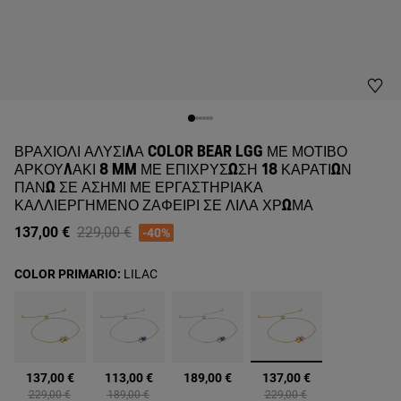
ΒΡΑΧΙΌΛΙ ΑΛΥΣΊΔΑ COLOR BEAR LGG ΜΕ ΜΟΤΊΒΟ
ΑΡΚΟΥΔΆΚΙ 8 MM ΜΕ ΕΠΙΧΡΎΣΩΣΗ 18 ΚΑΡΑΤΊΩΝ
ΠΆΝΩ ΣΕ ΑΣΉΜΙ ΜΕ ΕΡΓΑΣΤΗΡΙΑΚΆ
ΚΑΛΛΙΕΡΓΗΜΈΝΟ ΖΑΦΕΊΡΙ ΣΕ ΛΙΛΆ ΧΡΏΜΑ
Price reduced from
to
137,00 €
229,00 €
-40%
COLOR PRIMARIO:
LILAC
επιλεγμένα
137,00 €
113,00 €
189,00 €
137,00 €
Price reduced from
to
Price reduced from
to
Price reduced from
to
229,00 €
189,00 €
229,00 €