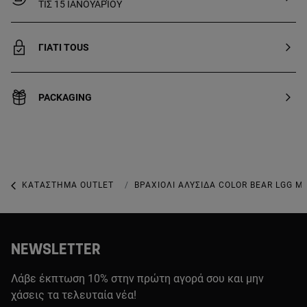
μικρόμετρων. Αυτή η ποιότητα
ΤΙΣ 15 ΙΑΝΟΥΑΡΊΟΥ
εγγυάται τη μεγαλύτερη
ανθεκτικότητα του κοσμήματος.
Σημείωση: Κομμάτι δημιουργημένο με
ΓΙΑΤΙ TOUS
εργαστηριακά καλλιεργημένους
πολύτιμους λίθους.
PACKAGING
ΚΑΤΆΣΤΗΜΑ OUTLET
ΚΑΤΆΣΤΗΜΑ OUTLET ΜΕ ΚΟΣΜΉΜΑΤΑ
ΒΡΑΧΙΌΛΙ ΑΛΥΣΊΔΑ COLOR BEAR LGG 
NEWSLETTER
Λάβε έκπτωση 10% στην πρώτη αγορά σου και μην
χάσεις τα τελευταία νέα!