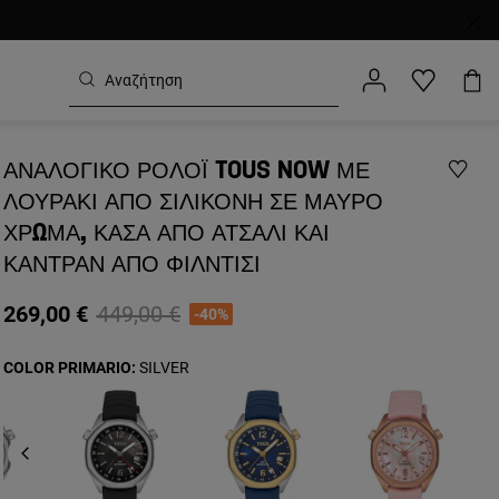
ΑΝΑΛΟΓΙΚΌ ΡΟΛΌΙ TOUS NOW ΜΕ
ΛΟΥΡΆΚΙ ΑΠΌ ΣΙΛΙΚΌΝΗ ΣΕ ΜΑΎΡΟ
ΧΡΏΜΑ, ΚΆΣΑ ΑΠΌ ΑΤΣΆΛΙ ΚΑΙ
ΚΑΝΤΡΆΝ ΑΠΌ ΦΊΛΝΤΙΣΙ
Price reduced from
to
269,00 €
449,00 €
-40%
COLOR PRIMARIO:
SILVER