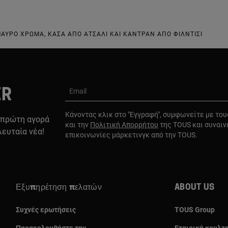
ΑΎΡΟ ΧΡΏΜΑ, ΚΆΣΑ ΑΠΌ ΑΤΣΆΛΙ ΚΑΙ ΚΑΝΤΡΆΝ ΑΠΌ ΦΊΛΝΤΙΣΙ
ER
Email
Κάνοντας κλικ στο "Εγγραφή", συμφωνείτε με το
 πρώτη αγορά
και την
Πολιτική Απορρήτου
της TOUS και συναιν
λευταία νέα!
επικοινωνίες μάρκετινγκ από την TOUS.
Εξυπηρέτηση πελατών
About us
Συχνές ερωτήσεις
TOUS Group