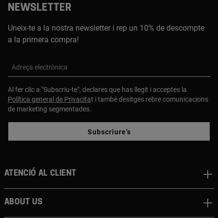
NEWSLETTER
Uneix-te a la nostra newsletter i rep un 10% de descompte
a la primera compra!
Adreça electrònica
Al fer clic a "Subscriu-te", declares que has llegit i acceptes la
Política general de Privacita
t i també desitges rebre comunicacions
de marketing segmentades.
Subscriure’s
Atenció al client
About us