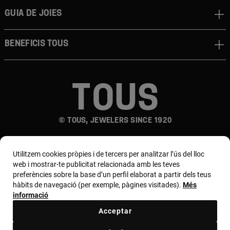
Guia de joies
Beneficis TOUS
© TOUS, JEWELERS SINCE 1920
Utilitzem cookies pròpies i de tercers per analitzar l’ús del lloc
web i mostrar-te publicitat relacionada amb les teves
preferències sobre la base d’un perfil elaborat a partir dels teus
hàbits de navegació (per exemple, pàgines visitades).
Més
País i moneda:
España (Península Y Baleares) /
informació
Euro
Acceptar