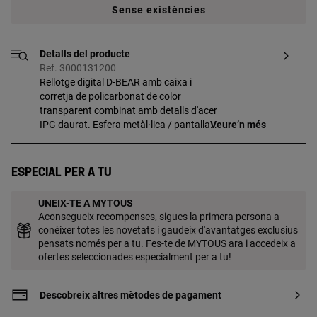
Sense existències
Detalls del producte
Ref. 3000131200
Rellotge digital D-BEAR amb caixa i
corretja de policarbonat de color
transparent combinat amb detalls d'acer
IPG daurat. Esfera metàl·lica / pantalla
Veure’n més
cristall líquid (LCD) amb llum. Diàmetre
caixa: 36,5 x 46,2 mm. Funcions: hora en
12 o 24 hores, minuts, segons, dia, mes i
Especial per a tu
dia de la setmana, senyal horària,
cronògraf 1/100 segons, compte enrere i
UNEIX-TE A MYTOUS
5 alarmes. Impermeable a 3 ATM.
Aconsegueix recompenses, sigues la primera persona a
Bateria: 3V liti CR2025/2,5 grams (liti
conèixer totes les novetats i gaudeix d'avantatges exclusius
0,045 grams). Calibre: CH1892. Cristall:
pensats només per a tu. Fes-te de MYTOUS ara i accedeix a
pla quadrat. Tancament sivella normal
ofertes seleccionades especialment per a tu!
amb travetes d´acer.
Descobreix altres mètodes de pagament