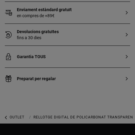
Enviament estàndard gratuït
en compres de +89€
Devolucions gratuïtes
fins a 30 dies
Garantia TOUS
Preparat per regalar
OUTLET
OUTLET RELLOTGES
RELLOTGE DIGITAL DE POLICARBONAT TRANSPARENT