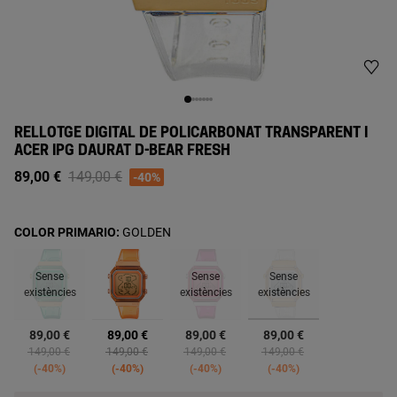
RELLOTGE DIGITAL DE POLICARBONAT TRANSPARENT I
ACER IPG DAURAT D-BEAR FRESH
Price reduced from
to
89,00 €
149,00 €
-40%
COLOR PRIMARIO:
GOLDEN
Sense
Sense
Sense
existències
existències
existències
seleccionats
89,00 €
89,00 €
89,00 €
89,00 €
Price reduced from
to
Price reduced from
to
Price reduced from
to
Price reduced from
to
149,00 €
149,00 €
149,00 €
149,00 €
-40%
-40%
-40%
-40%