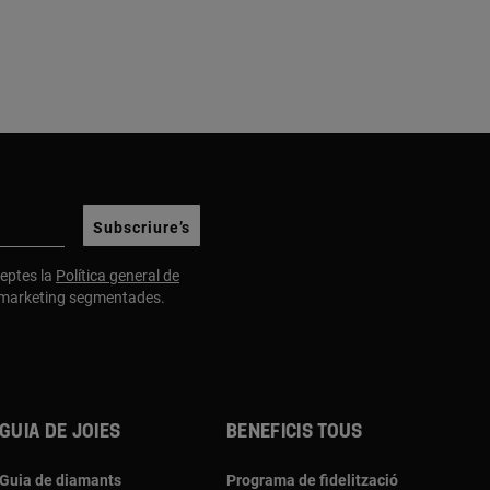
Subscriure’s
cceptes la
Política general de
e marketing segmentades.
Guia de joies
Beneficis TOUS
Guia de diamants
Programa de fidelització