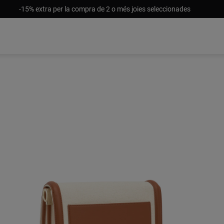
-15% extra per la compra de 2 o més joies seleccionades