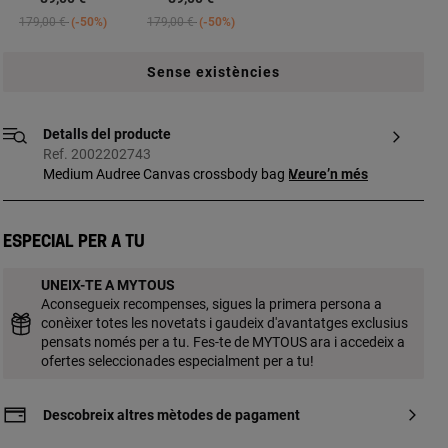
Price reduced from
to
Price reduced from
to
179,00 €
-50%
179,00 €
-50%
Sense existències
Detalls del producte
Ref. 2002202743
Medium Audree Canvas crossbody bag in
Veure’n més
cotton and polyurethane with details in
camel-colored cowhide leather. Flap
closure with magnetic buttons. Two
Especial per a tu
compartments separated by another
zippered pocket. Open pocket on the front
UNEIX-TE A MYTOUS
and open pocket on the back. Detachable
Aconsegueix recompenses, sigues la primera persona a
shoulder strap and adjustable and
conèixer totes les novetats i gaudeix d'avantatges exclusius
detachable crossbody strap.
pensats només per a tu. Fes-te de MYTOUS ara i accedeix a
Measurements (height x width x depth):
ofertes seleccionades especialment per a tu!
18 x 25 x 11 cm.
Descobreix altres mètodes de pagament