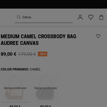
MEDIUM CAMEL CROSSBODY BAG
AUDREE CANVAS
Price reduced from
to
89,00 €
179,00 €
-50%
COLOR PRIMARIO:
CAMEL
Sense existències
Sense existències
seleccionats
89,00 €
89,00 €