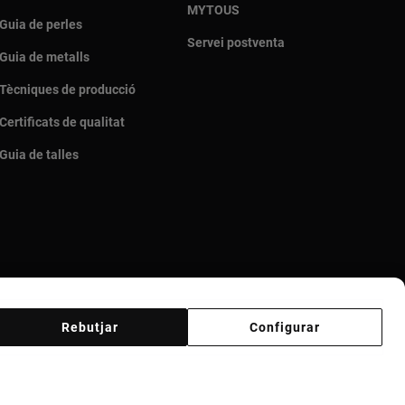
MYTOUS
Guia de perles
Servei postventa
Guia de metalls
Tècniques de producció
Certificats de qualitat
Guia de talles
Rebutjar
Configurar
i ètic
Código ético Proveedores
Canal ètic