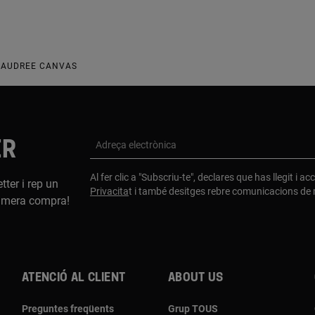
 AUDREE CANVAS
ER
Adreça electrònica
Al fer clic a "Subscriu-te", declares que has llegit i a
tter i rep un
Privacita
t i també desitges rebre comunicacions d
imera compra!
Atenció al client
About us
Preguntes freqüents
Grup TOUS