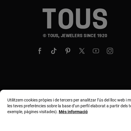
© TOUS, JEWELERS SINCE 1920
Utilitzem cookies pròpies i de tercers per analitzar l’ús del lloc web i
les teves preferències sobre la base d’un perfil elaborat a partir dels
exemple, pàgines visitades).
Més informació
Termes i condicions
Política de ús i privacit