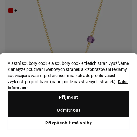
9.549 Kč
+1
Vlastní soubory cookie a soubory cookie třetích stran využíváme
k analýze používání webových stránek a k zobrazování reklamy
související s vašimi preferencemi na základě profilu vašich
zvyklostí při prohlížení (např. podle navštívených stránek).
Další
informace
Přijmout
Odmítnout
Přizpůsobit mé volby