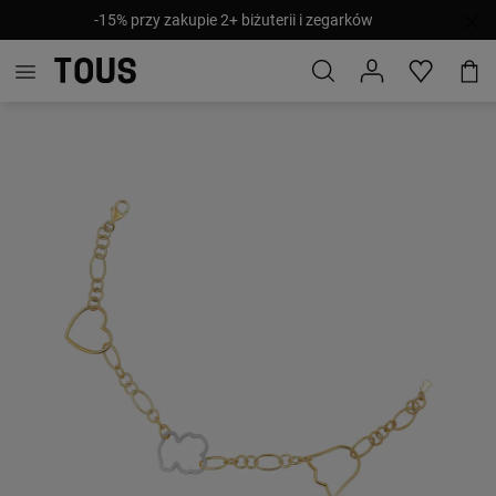
-15% przy zakupie 2+ biżuterii i zegarków