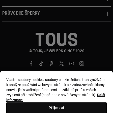
Průvodce šperky
© TOUS, JEWELERS SINCE 1920
Vlastní soubory cookie a soubory cookie třetích stran využíváme
k analýze používání webových stránek a k zobrazování reklamy
Země a měna:
Czech Republic / Euro
související s vašimi preferencemi na základě profilu vašich
zvyklostí při prohlížení (např. podle navštívených stránek).
Další
informace
Všeobecné podmínky
Přijmout