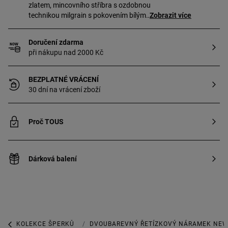
zlatem, mincovního stříbra s ozdobnou
technikou milgrain s pokovením bílým
Zobrazit více
rhodiem a s motivy. Motivy: 16mm
tulipán, 14,5mm srdce a 16mm medvídek
Doručení zdarma
ze zrnitého stříbra. Délka náramku:
při nákupu nad 2000 Kč
18 cm. Karabinková spona. Šperk
vyrobený z mincovního stříbra
pozlaceného 18karátovým až
BEZPLATNÉ VRÁCENÍ
23karátovým zlatem o tloušťce
30 dní na vrácení zboží
3 mikrony. Tato kvalita zaručuje větší
trvanlivost šperku.
Proč TOUS
Dárková balení
KOLEKCE ŠPERKŮ
KOLEKCE SILUETA
DVOUBAREVNÝ ŘETÍZKOVÝ NÁRAMEK NEW 