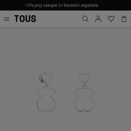
-15% przy zakupie 2+ biżuterii i zegarków