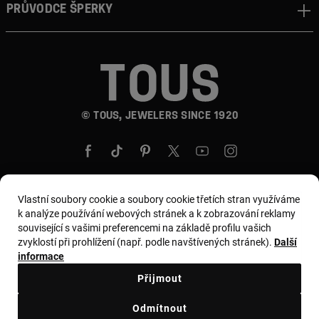
Průvodce šperky
© TOUS, JEWELERS SINCE 1920
Vlastní soubory cookie a soubory cookie třetích stran využíváme
k analýze používání webových stránek a k zobrazování reklamy
Země a měna:
Czech Republic / Euro
související s vašimi preferencemi na základě profilu vašich
zvyklostí při prohlížení (např. podle navštívených stránek).
Další
informace
Všeobecné podmínky
Přijmout
Zásady používání a ochrany osobních údajů
Odmítnout
Zásady používání souborů cookie
Právní upozornění