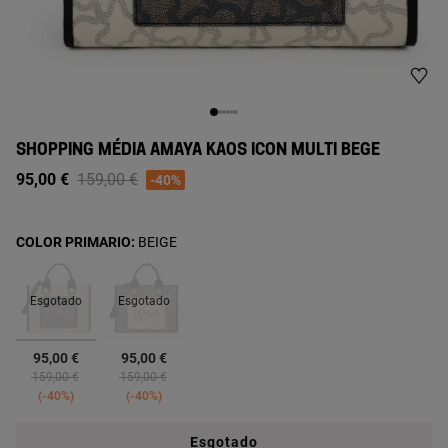
SHOPPING MÉDIA AMAYA KAOS ICON MULTI BEGE
Price reduced from
to
95,00 €
159,00 €
-40%
COLOR PRIMARIO:
BEIGE
Esgotado
Esgotado
selecionado
95,00 €
95,00 €
Price reduced from
to
Price reduced from
to
159,00 €
159,00 €
-40%
-40%
Esgotado