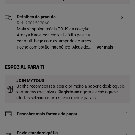
Detalhes do produto
Ref. 2001502860
Mala shopping média TOUS da coleção
Amaya Kaos Icon em vinil efeito pele na
cor multi bege com estampado de ursos.
Fecho com botão magnético. Alças de
Ver mais
mão e alça de tiracolo ajustável e
removível. Bolso exterior plano e dois
bolsos interiores com fecho de correr.
Especial para ti
Medidas: 15 x 21,5 x 27,5 cm.
JOIN MYTOUS
Ganhe recompensas, seja o primeiro a saber e desbloqueie
vantagens exclusivas.
Registe-se
agora e desbloqueie
ofertas selecionadas especialmente para si.
Descobre mais formas de pagar
Envio standard grátis