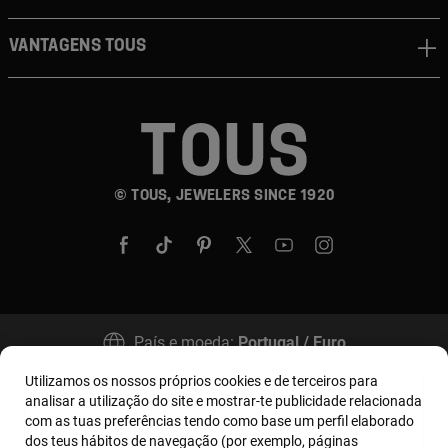
Vantagens TOUS
© TOUS, JEWELERS SINCE 1920
País e moeda:
Portugal / Euro
Utilizamos os nossos próprios cookies e de terceiros para
analisar a utilização do site e mostrar-te publicidade relacionada
Termos e condições
Política de uso e privacidade
com as tuas preferências tendo como base um perfil elaborado
dos teus hábitos de navegação (por exemplo, páginas
Política de Cookies
Aviso legal
Bases MYTOUS