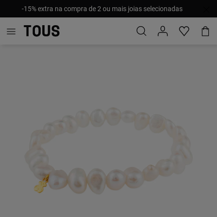
-15% extra na compra de 2 ou mais joias selecionadas