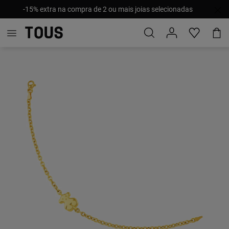
-15% extra na compra de 2 ou mais joias selecionadas