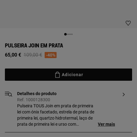
PULSEIRA JOIN EM PRATA
Price reduced from
to
65,00 €
109,00 €
-40%
Adicionar
Detalhes do produto
Ref. 1000128300
Pulseira TOUS Join em prata de primeira
lei com ónix facetado, estrela de prata de
primeira lei, quartzo hidrotermal, laço de
prata de primeira lei e urso com
Ver mais
espinélios. Motivos: 0,8 cm.
Comprimento: 18 cm.