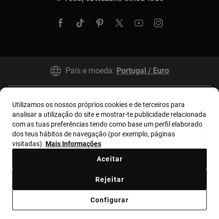
País e moeda:
Portugal / Euro
Termos e condições
Política de uso e privacidade
Utilizamos os nossos próprios cookies e de terceiros para
analisar a utilização do site e mostrar-te publicidade relacionada
Política de Cookies
Aviso legal
Bases MYTOUS
com as tuas preferências tendo como base um perfil elaborado
dos teus hábitos de navegação (por exemplo, páginas
Livro de Reclamações
Código de Ética
visitadas).
Mais Informações
Supplier ethical code
Ethical channel
Aceitar
Código de Conduta de Combate à Corrupção
Rejeitar
Plano de Prevenção de Riscos
Configurar
Relatório Anticorrupción Portugal