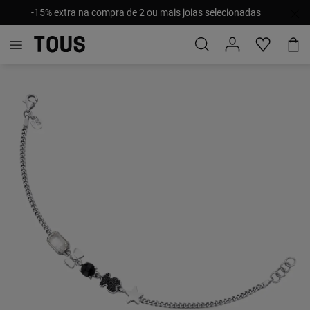
-15% extra na compra de 2 ou mais joias selecionadas