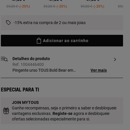
Price reduced from
to
Price reduced from
to
Price reduced from
to
Price r
59,00 €
-20%
59,00 €
-20%
59,00 €
-20%
59,00 
-15% extra na compra de 2 ou mais joias
Adicionar ao carrinho
Detalhes do produto
Ref. 1004446400
Pingente urso TOUS Bold Bear em
Ver mais
cerâmica na cor lilás pastel madrepérola e
anilha em prata 1.ª lei. Tamanho do urso:
16 mm. Este artigo não inclui a corrente.
Especial para ti
JOIN MYTOUS
Ganhe recompensas, seja o primeiro a saber e desbloqueie
vantagens exclusivas.
Registe-se
agora e desbloqueie
ofertas selecionadas especialmente para si.