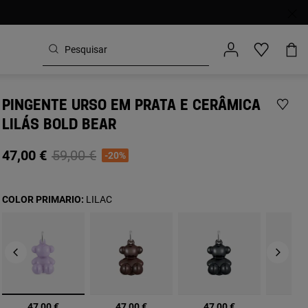
PINGENTE URSO EM PRATA E CERÂMICA
LILÁS BOLD BEAR
Price reduced from
to
47,00 €
59,00 €
-20%
COLOR PRIMARIO:
LILAC
selecionado
47,00 €
47,00 €
47,00 €
47,