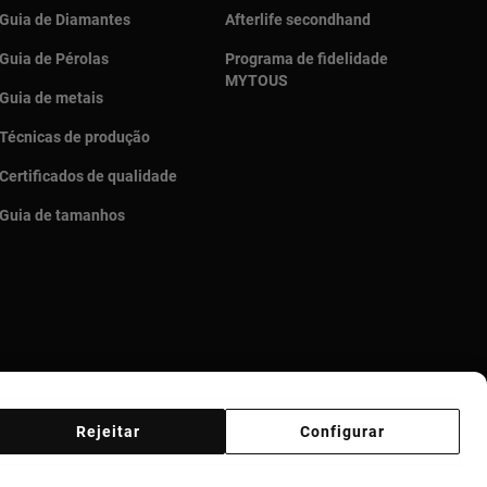
Guia de Diamantes
Afterlife secondhand
Guia de Pérolas
Programa de fidelidade
MYTOUS
Guia de metais
Técnicas de produção
Certificados de qualidade
Guia de tamanhos
Rejeitar
Configurar
Código de Ética
Supplier ethical code
Ethical channel