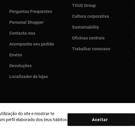
TOUS Group
Perguntas Frequentes
Cultura corporativa
Personal Shopper
Sustainability
Contacta-nos
Oficinas centrais
Acompanhe seu pedido
Trabalhar connosco
Envios
Devoluções
Localizador de lojas
tilização do site e mostrar-te
País e moeda:
Portugal / Euro
m perfil elaborado dos teus hábitos
Aceitar
ica de Cookies
Aviso legal
Bases MYTOUS
Livro de Reclamações