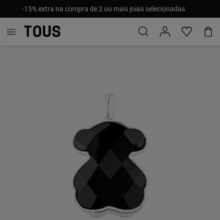
-15% extra na compra de 2 ou mais joias selecionadas