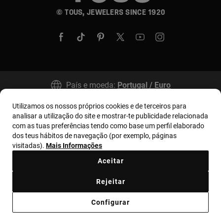
© TOUS, JEWELERS SINCE 1920
País e moeda:
Portugal / Euro
Utilizamos os nossos próprios cookies e de terceiros para
analisar a utilização do site e mostrar-te publicidade relacionada
Termos e condições
Política de uso e privacidade
com as tuas preferências tendo como base um perfil elaborado
Política de Cookies
Aviso legal
Bases MYTOUS
dos teus hábitos de navegação (por exemplo, páginas
visitadas).
Mais Informações
Livro de Reclamações
Código de Ética
Aceitar
Supplier ethical code
Ethical channel
Rejeitar
Código de Conduta de Combate à Corrupção
Configurar
Plano de Prevenção de Riscos