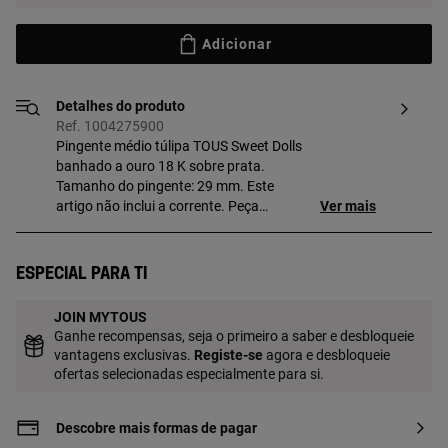
Adicionar
Detalhes do produto
Ref. 1004275900
Pingente médio túlipa TOUS Sweet Dolls
banhado a ouro 18 K sobre prata.
Tamanho do pingente: 29 mm. Este
artigo não inclui a corrente. Peça
Ver mais
fabricada com prata 1ª lei banhada a
ouro de 18 a 23 K e 3 mícrones de
espessura. Esta qualidade garante uma
Especial para ti
maior durabilidade da joia.
JOIN MYTOUS
Ganhe recompensas, seja o primeiro a saber e desbloqueie
vantagens exclusivas.
Registe-se
agora e desbloqueie
ofertas selecionadas especialmente para si.
Descobre mais formas de pagar