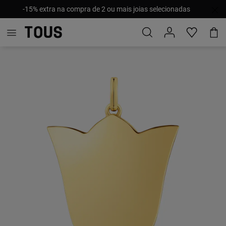
-15% extra na compra de 2 ou mais joias selecionadas