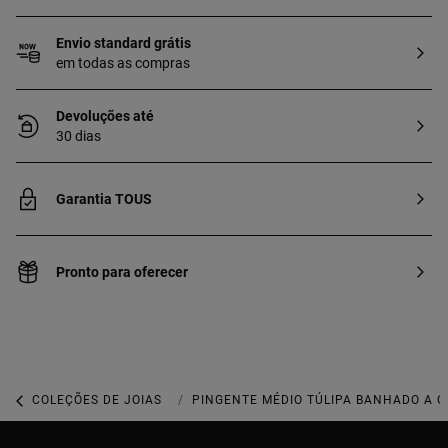
Envio standard grátis
em todas as compras
Devoluções até
30 dias
Garantia TOUS
Pronto para oferecer
COLEÇÕES DE JOIAS
COLEÇÃO TOUS SWEET DOLLS
PINGENTE MÉDIO TÚLIPA BANHADO A O