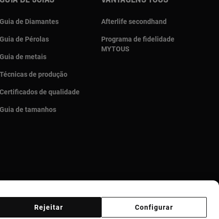
Guia de joias
Vantagens TOUS
Guia de Diamantes
Afterlife secondhand
Guia de Pérolas
Programa de fidelidade
MYTOUS
Guia de metais
Técnicas de produção
Certificados de qualidade
Guia de tamanhos
Rejeitar
Configurar