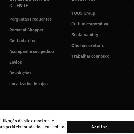
Atendimento ao
About us
cliente
TOUS Group
Perguntas Frequentes
Cultura corporativa
Personal Shopper
Sustainability
Contacta-nos
Oficinas centrais
Acompanhe seu pedido
Trabalhar connosco
Envios
Devoluções
Localizador de lojas
tilização do site e mostrar-te
País e moeda:
Portugal / Euro
m perfil elaborado dos teus hábitos
Aceitar