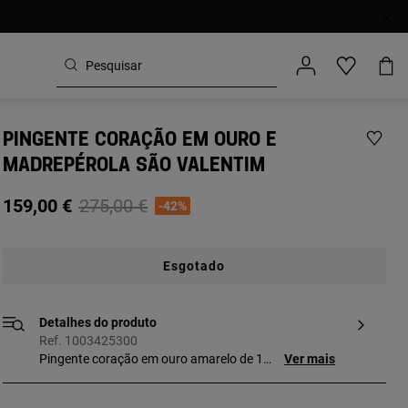
PINGENTE CORAÇÃO EM OURO E
MADREPÉROLA SÃO VALENTIM
Price reduced from
to
159,00 €
275,00 €
-42%
Esgotado
Detalhes do produto
Ref. 1003425300
Pingente coração em ouro amarelo de 18
Ver mais
K e madrepérola da coleção São Valentim.
Tamanho do pingente: 22 mm. Técnica de