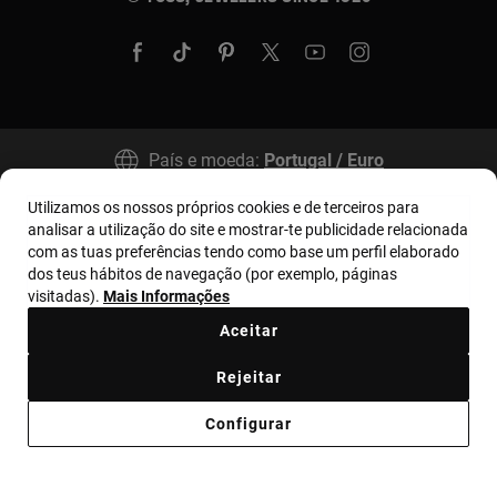
País e moeda:
Portugal / Euro
Utilizamos os nossos próprios cookies e de terceiros para
analisar a utilização do site e mostrar-te publicidade relacionada
Termos e condições
Política de uso e privacidade
com as tuas preferências tendo como base um perfil elaborado
Política de Cookies
Aviso legal
Bases MYTOUS
dos teus hábitos de navegação (por exemplo, páginas
visitadas).
Mais Informações
Livro de Reclamações
Código de Ética
Aceitar
Supplier ethical code
Ethical channel
Rejeitar
Código de Conduta de Combate à Corrupção
Configurar
Plano de Prevenção de Riscos
Relatório Anticorrupción Portugal