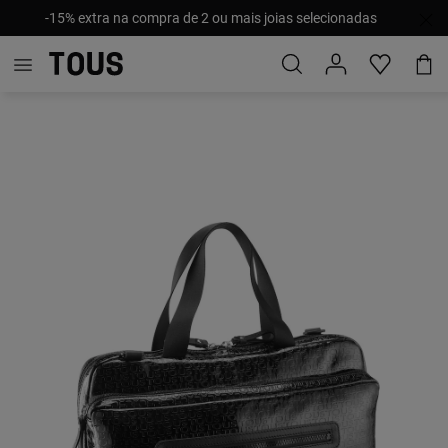
-15% extra na compra de 2 ou mais joias selecionadas