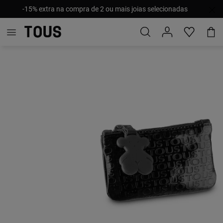
-15% extra na compra de 2 ou mais joias selecionadas