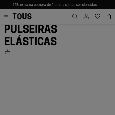
-15% extra na compra de 2 ou mais joias selecionadas
Pulseiras
elásticas