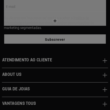
E-mail
Ao clicares em "Inscrever-se" estás a aceitar a
Política de
Privacidade
e também que deseja receber comunicações de
marketing segmentadas.
Subscrever
Atendimento ao cliente
About us
Guia de joias
Vantagens TOUS