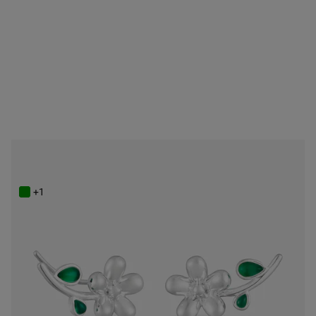
Brincos escaladores em prata e calcedónia verde Daisy
139,00 €
+1