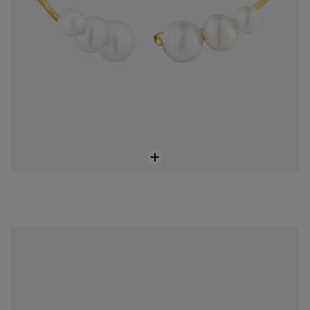
Brinco trepador urso em ouro e pérolas cultivadas Sweet Dolls
449,00 €