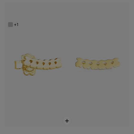
Brincos Straight ursos em Prata vermeil
89,00 €
+1