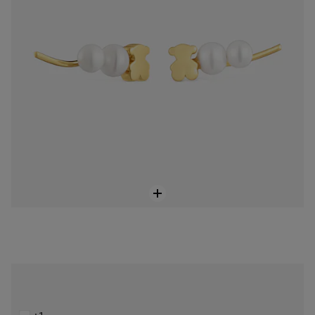
Brincos trepadores banhados a ouro de 18 K sobre prata e diamantes TOUS 1950
499,00 €