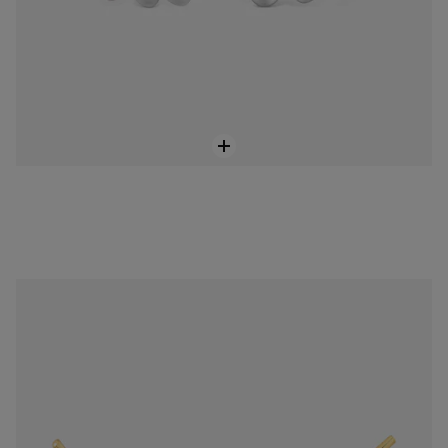
Brinco trepador em ouro e pérolas cultivadas Sweet Dolls
279,00 €