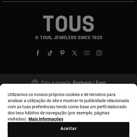
© TOUS, JEWELERS SINCE 1920
País e moeda:
Portugal / Euro
Utilizamos os nossos próprios cookies e de terceiros para
analisar a utilização do site e mostrar-te publicidade relacionada
Termos e condições
Política de uso e privacidade
com as tuas preferências tendo como base um perfil elaborado
dos teus hábitos de navegação (por exemplo, páginas
Política de Cookies
Aviso legal
Bases MYTOUS
visitadas).
Mais Informações
Livro de Reclamações
Código de Ética
Aceitar
Supplier ethical code
Ethical channel