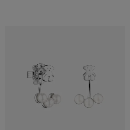
Brincos curtos Nocturne em Prata com Pérolas
65,00 €