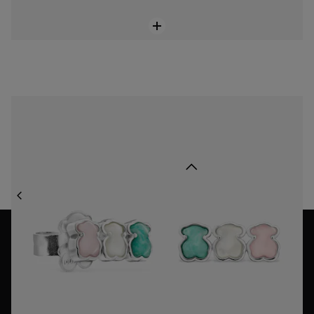
Brincos Mini Color em Prata com Pedras Preciosas
85,00 €
Voltar acima
JOALHARIA
BRINCOS
BRINCOS TREPADORES
NEWSLETTER
Inscreve-te na nossa newsletter e recebe 10% de desconto
na tua primeira compra!