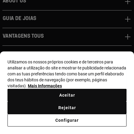
About us
Guia de joias
Vantagens TOUS
Utilizamos os nossos próprios cookies e de terceiros para
analisar a utilização do site e mostrar-te publicidade relacionada
com as tuas preferências tendo como base um perfil elaborado
dos teus hábitos de navegação (por exemplo, páginas
visitadas).
Mais Informações
© TOUS, JEWELERS SINCE 1920
Aceitar
Rejeitar
Configurar
País e moeda:
Portugal / Euro