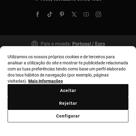
País e moeda:
Portugal / Euro
Utilizamos os nossos próprios cookies e de terceiros para
analisar a utilização do site e mostrar-te publicidade relacionada
Termos e condições
Política de uso e privacidade
com as tuas preferências tendo como base um perfil elaborado
Política de Cookies
Aviso legal
Bases MYTOUS
dos teus hábitos de navegação (por exemplo, páginas
visitadas).
Mais Informações
Livro de Reclamações
Código de Ética
Aceitar
Supplier ethical code
Ethical channel
Rejeitar
Código de Conduta de Combate à Corrupção
Configurar
Plano de Prevenção de Riscos
Relatório Anticorrupción Portugal