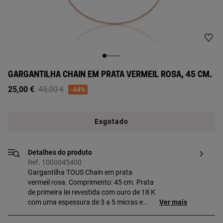
GARGANTILHA CHAIN EM PRATA VERMEIL ROSA, 45 CM.
Price reduced from
to
25,00 €
45,00 €
-44%
Esgotado
Detalhes do produto
Ref. 1000045400
Gargantilha TOUS Chain em prata
vermeil rosa. Comprimento: 45 cm. Prata
de primeira lei revestida com ouro de 18 K
com uma espessura de 3 a 5 micras e
Ver mais
sem nenhum outro metal entre ambos.