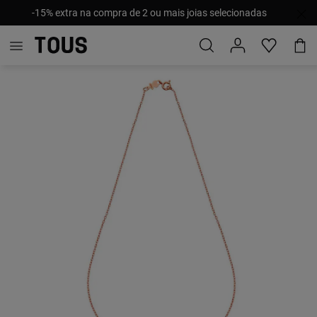
-15% extra na compra de 2 ou mais joias selecionadas