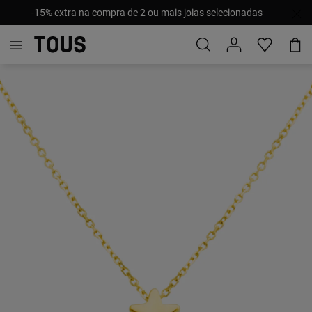
-15% extra na compra de 2 ou mais joias selecionadas