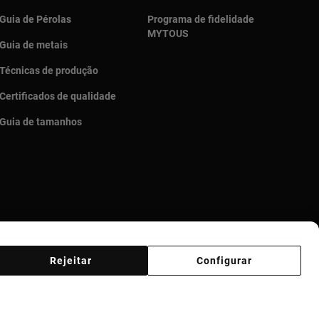
Guia de Pérolas
Programa de fidelidade
MYTOUS
Guia de metais
Técnicas de produção
Certificados de qualidade
Guia de tamanhos
Rejeitar
Configurar
Código de Ética
Supplier ethical code
Ethical channel
ticorrupción Portugal