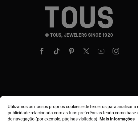
© TOUS, JEWELERS SINCE 1920
Utilizamos os nossos próprios cookies e de terceiros para analisar a u
publicidade relacionada com as tuas preferências tendo como base u
de navegação (por exemplo, páginas visitadas).
Mais Informações
Termos e condições
Política de uso e privacidade
Polít
Código de Conduta d