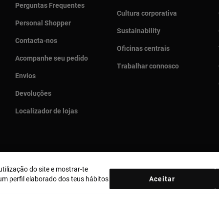
Perguntas Frequentes
Cultura corporativa
Personal Shopper
Sustainability
Contacta-nos
Oficinas centrais
Acompanhe seu pedido
Trabalhar connosco
Envios
Devoluções
Localizador de lojas
tilização do site e mostrar-te
País e moeda:
Portugal / Euro
m perfil elaborado dos teus hábitos
Aceitar
ica de Cookies
Aviso legal
Bases MYTOUS
Livro de Reclamações
e Combate à Corrupção
Plano de Prevenção de Riscos
Relatório An