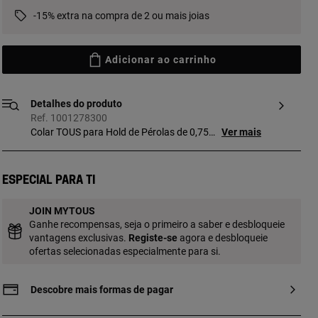
-15% extra na compra de 2 ou mais joias
Adicionar ao carrinho
Detalhes do produto
Ref. 1001278300
Colar TOUS para Hold de Pérolas de 0,75
Ver mais
cm e Prata de primeira lei. Comprimento:
42 cm. Precisa da argola Hold para o
fecho (não incluída). Conjuga argolas e
Especial para ti
correntes para criares as tuas joias e
personaliza-as com pingentes e argolas.
JOIN MYTOUS
Ganhe recompensas, seja o primeiro a saber e desbloqueie
vantagens exclusivas.
Registe-se
agora e desbloqueie
ofertas selecionadas especialmente para si.
Descobre mais formas de pagar