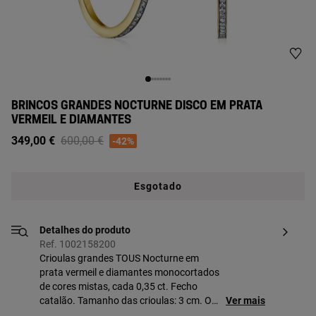
BRINCOS GRANDES NOCTURNE DISCO EM PRATA
VERMEIL E DIAMANTES
Price reduced from
to
349,00 €
600,00 €
-42%
Esgotado
Detalhes do produto
Ref. 1002158200
Crioulas grandes TOUS Nocturne em
prata vermeil e diamantes monocortados
de cores mistas, cada 0,35 ct. Fecho
catalão. Tamanho das crioulas: 3 cm. O
Ver mais
Vermeil é um revestimento em ouro de 18