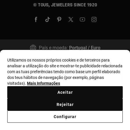
© TOUS, JEWELERS SINCE 1920
País e moeda:
Portugal / Euro
Utilizamos os nossos próprios cookies e de terceiros para
analisar a utilização do site e mostrar-te publicidade relacionada
Termos e condições
Política de uso e privacidade
com as tuas preferências tendo como base um perfil elaborado
Política de Cookies
Aviso legal
Bases MYTOUS
dos teus hábitos de navegação (por exemplo, páginas
visitadas).
Mais Informações
Livro de Reclamações
Código de Ética
Aceitar
Supplier ethical code
Ethical channel
Rejeitar
Código de Conduta de Combate à Corrupção
Configurar
Plano de Prevenção de Riscos
Relatório Anticorrupción Portugal