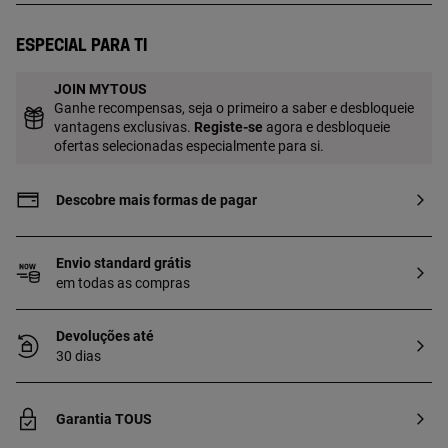
quilates sobre prata esterlina com uma
espessura mínima de 2,5 micras, sem
Especial para ti
nenhum outro material entre si.
JOIN MYTOUS
Ganhe recompensas, seja o primeiro a saber e desbloqueie
vantagens exclusivas.
Registe-se
agora e desbloqueie
ofertas selecionadas especialmente para si.
Descobre mais formas de pagar
Envio standard grátis
em todas as compras
Devoluções até
30 dias
Garantia TOUS