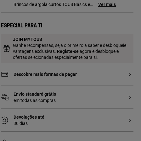
Brincos de argola curtos TOUS Basics em
Ver mais
prata 1ª lei. Tamanho do brinco: 12 mm.
Espessura do brinco: 2,5 mm.
Especial para ti
JOIN MYTOUS
Ganhe recompensas, seja o primeiro a saber e desbloqueie
vantagens exclusivas.
Registe-se
agora e desbloqueie
ofertas selecionadas especialmente para si.
Descobre mais formas de pagar
Envio standard grátis
em todas as compras
Devoluções até
30 dias