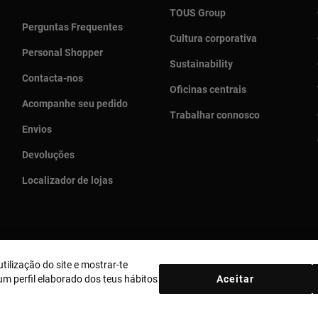
TOUS Group
Perguntas Frequentes
Cultura corporativa
Personal Shopper
Sustainability
Contacta-nos
Oficinas centrais
Acompanhe seu pedido
Trabalhar connosco
Envios
Devoluções
Localizador de lojas
tilização do site e mostrar-te
País e moeda:
Portugal / Euro
m perfil elaborado dos teus hábitos
Aceitar
ica de Cookies
Aviso legal
Bases MYTOUS
Livro de Reclamações