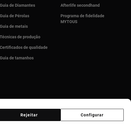
Guia de Diamantes
Afterlife secondhand
Guia de Pérolas
Programa de fidelidade
MYTOUS
Guia de metais
Técnicas de produção
Certificados de qualidade
Guia de tamanhos
Rejeitar
Configurar
Código de Ética
Supplier ethical code
Ethical channel